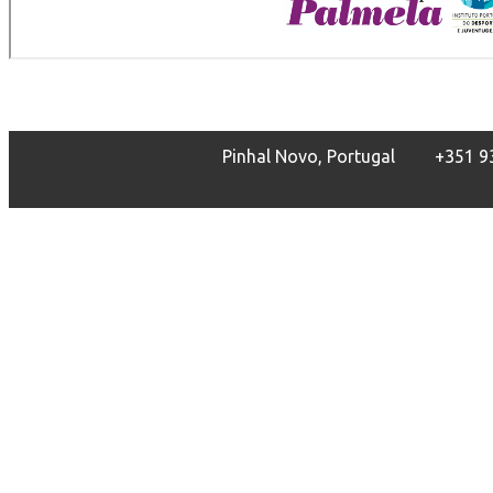
Pinhal Novo, Portugal
+351 9